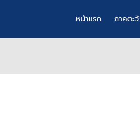
หน้าแรก
ภาคตะวั